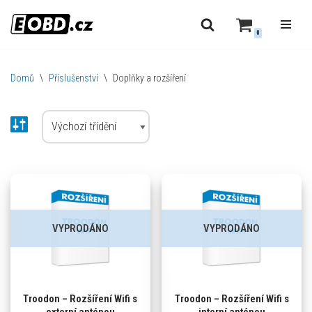
0
Přeskočit
na
obsah
Domů
\
Příslušenství
\
Doplňky a rozšíření
VYPRODÁNO
VYPRODÁNO
Troodon – Rozšíření Wifi s
Troodon – Rozšíření Wifi s