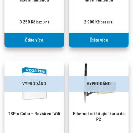
externí anténou
interní anténou
3 250
Kč
2 900
Kč
bez DPH
bez DPH
Čtěte více
Čtěte více
VYPRODÁNO
VYPRODÁNO
TSPro Color – Rozšíření Wifi
Ethernet rožšiřující karta do
PC