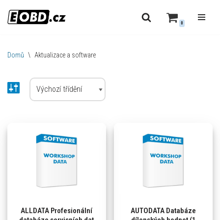
0
Přeskočit
na
obsah
Domů
\
Aktualizace a software
ALLDATA Profesionální
AUTODATA Databáze