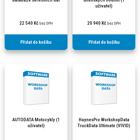
databáze servisních dat
dílenských hodnot (1
uživatel)
22 540
Kč
20 940
Kč
bez DPH
bez DPH
Přidat do košíku
Přidat do košíku
AUTODATA Motocykly (1
HaynesPro WorkshopData
uživatel)
TruckData Ultimate (VIVID)