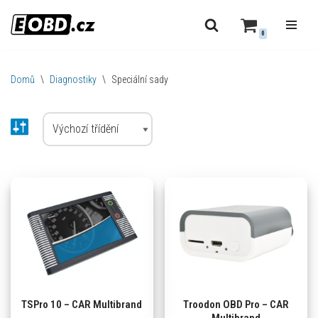
0
Přeskočit
na
obsah
Domů
\
Diagnostiky
\
Speciální sady
TSPro 10 – CAR Multibrand
Troodon OBD Pro – CAR