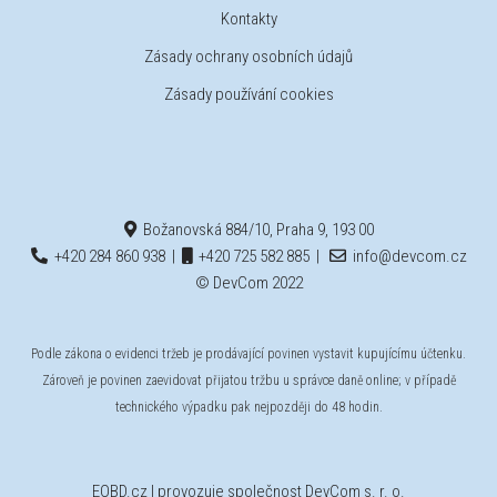
Kontakty
Zásady ochrany osobních údajů
Zásady používání cookies
Božanovská 884/10, Praha 9, 193 00
+420 284 860 938
|
+420 725 582 885
|
info@devcom.cz
© DevCom 2022
Podle zákona o evidenci tržeb je prodávající povinen vystavit kupujícímu účtenku.
Zároveň je povinen zaevidovat přijatou tržbu u správce daně online; v případě
technického výpadku pak nejpozději do 48 hodin.
EOBD.cz
| provozuje společnost DevCom s. r. o.