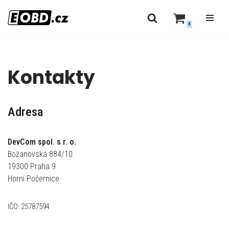
0
Přeskočit
na
obsah
Kontakty
Adresa
DevCom spol. s r. o.
Božanovská 884/10
19300 Praha 9
Horní Počernice
IČO: 25787594