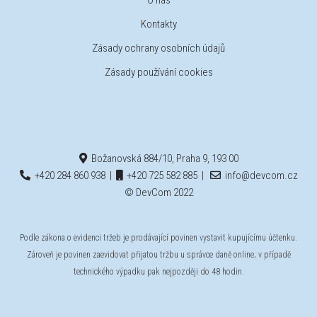
O nás
Kontakty
Zásady ochrany osobních údajů
Zásady používání cookies
Božanovská 884/10, Praha 9, 193 00
+420 284 860 938
|
+420 725 582 885
|
info@devcom.cz
© DevCom 2022
Podle zákona o evidenci tržeb je prodávající povinen vystavit kupujícímu účtenku.
Zároveň je povinen zaevidovat přijatou tržbu u správce daně online; v případě
technického výpadku pak nejpozději do 48 hodin.