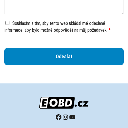
D
Souhlasím s tím, aby tento web ukládal mé odeslané
o
informace, aby bylo možné odpovědět na můj požadavek.
*
h
o
d
a
Odeslat
G
D
P
R
*