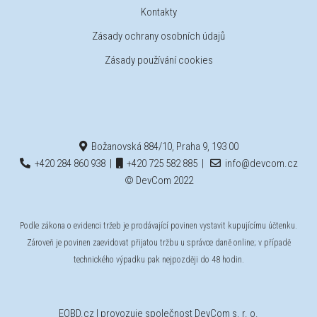
Kontakty
Zásady ochrany osobních údajů
Zásady používání cookies
Božanovská 884/10, Praha 9, 193 00
+420 284 860 938
|
+420 725 582 885
|
info@devcom.cz
© DevCom 2022
Podle zákona o evidenci tržeb je prodávající povinen vystavit kupujícímu účtenku.
Zároveň je povinen zaevidovat přijatou tržbu u správce daně online; v případě
technického výpadku pak nejpozději do 48 hodin.
EOBD.cz
| provozuje společnost DevCom s. r. o.