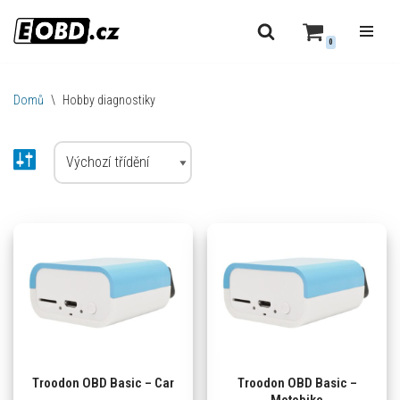
0
Přeskočit
na
obsah
Domů
\
Hobby diagnostiky
Troodon OBD Basic – Car
Troodon OBD Basic –