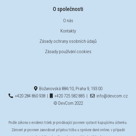
O společnosti
O nás
Kontakty
Zásady ochrany osobních údajů
Zásady používání cookies
Božanovská 884/10, Praha 9, 193 00
+420 284 860 938
|
+420 725 582 885
|
info@devcom.cz
© DevCom 2022
Podle zákona o evidenci tržeb je prodávající povinen vystavit kupujícímu účtenku.
Zároveň je povinen zaevidovat přijatou tržbu u správce daně online; v případě