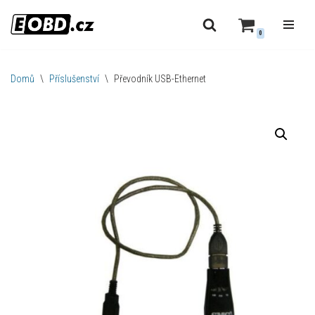
0
Přeskočit
na
obsah
Domů
\
Příslušenství
\
Převodník USB-Ethernet