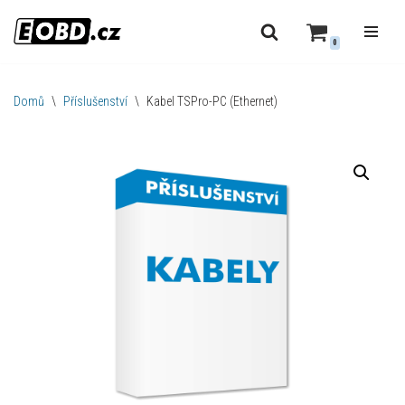
0
Přeskočit
na
obsah
Domů
\
Příslušenství
\
Kabel TSPro-PC (Ethernet)