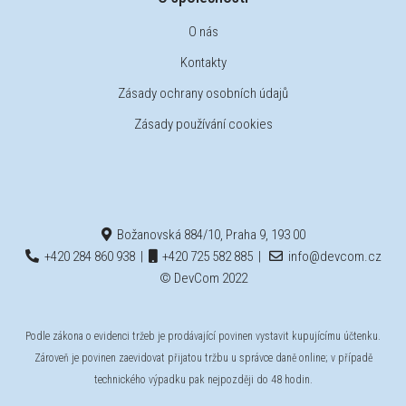
O nás
Kontakty
Zásady ochrany osobních údajů
Zásady používání cookies
Božanovská 884/10, Praha 9, 193 00
+420 284 860 938
|
+420 725 582 885
|
info@devcom.cz
© DevCom 2022
Podle zákona o evidenci tržeb je prodávající povinen vystavit kupujícímu účtenku.
Zároveň je povinen zaevidovat přijatou tržbu u správce daně online; v případě
technického výpadku pak nejpozději do 48 hodin.