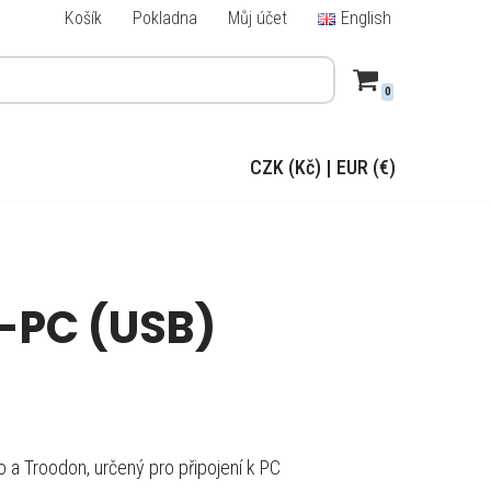
Košík
Pokladna
Můj účet
English
0
CZK (Kč)
|
EUR (€)
-PC (USB)
o a Troodon, určený pro připojení k PC