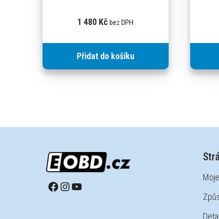
1 480
Kč
bez DPH
Přidat do košíku
Str
Moje
Způs
Detai