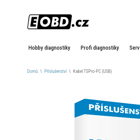
Přeskočit
na
obsah
Hobby diagnostiky
Profi diagnostiky
Serv
Domů
\
Příslušenství
\
Kabel TSPro-PC (USB)