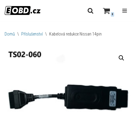
0
Přeskočit
na
obsah
Domů
\
Příslušenství
\
Kabelová redukce Nissan 14pin