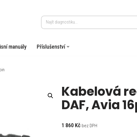
isní manuály
Příslušenství
pin
Kabelová re
DAF, Avia 16
1 860
Kč
bez DPH