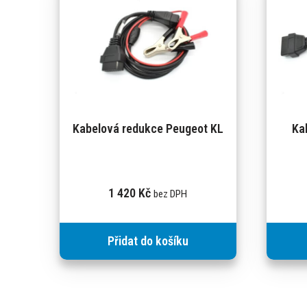
Kabelová redukce Peugeot KL
Ka
1 420
Kč
bez DPH
Přidat do košíku