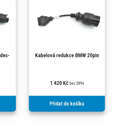
des-
Kabelová redukce BMW 20pin
1 420
Kč
bez DPH
Přidat do košíku