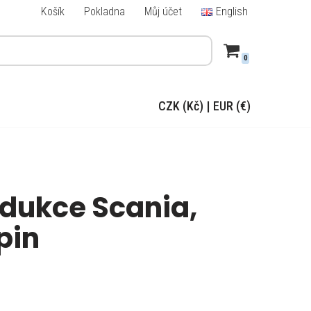
Košík
Pokladna
Můj účet
English
0
CZK (Kč)
|
EUR (€)
dukce Scania,
pin