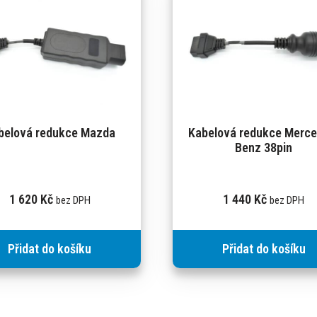
belová redukce Mazda
Kabelová redukce Merce
Benz 38pin
1 620
Kč
1 440
Kč
bez DPH
bez DPH
Přidat do košíku
Přidat do košíku