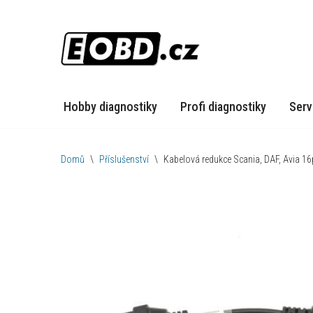
Přeskočit
na
obsah
Hobby diagnostiky
Profi diagnostiky
Serv
Domů
\
Příslušenství
\
Kabelová redukce Scania, DAF, Avia 16