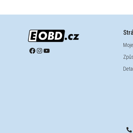
Str
Moje
Způs
Detai