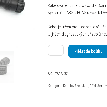
Kabelová redukce pro vozidla Scania
systémům ABS a ECAS u vozidel Av
Kabel je určen pro diagnostické pří
U jiných diagnostických přístrojů 
Přidat do košíku
SKU:
TS02/054
Kategorie:
Kabelové redukce
,
Příslušenstv