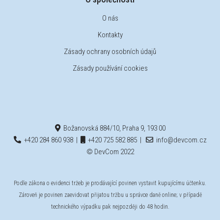
O nás
Kontakty
Zásady ochrany osobních údajů
Zásady používání cookies
Božanovská 884/10, Praha 9, 193 00
+420 284 860 938
|
+420 725 582 885
|
info@devcom.cz
© DevCom 2022
Podle zákona o evidenci tržeb je prodávající povinen vystavit kupujícímu účtenku.
Zároveň je povinen zaevidovat přijatou tržbu u správce daně online; v případě
technického výpadku pak nejpozději do 48 hodin.