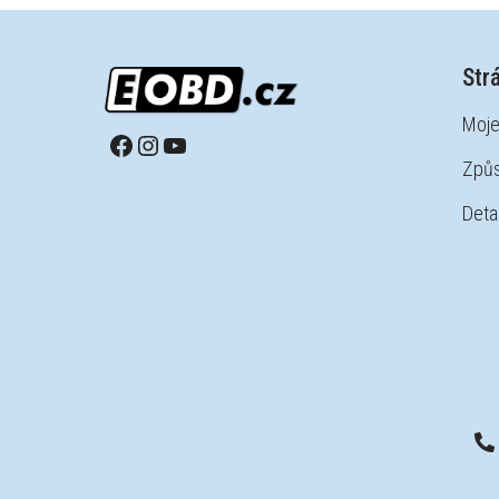
Str
Moje
Způs
Detai