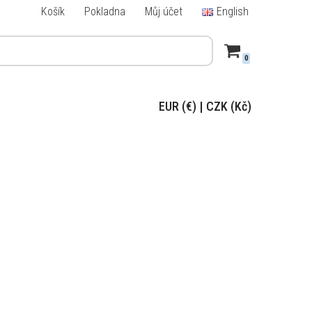
Košík
Pokladna
Můj účet
English
0
EUR (€)
|
CZK (Kč)