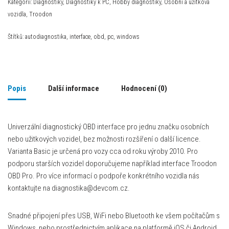
Kategorií:
Diagnostiky
,
Diagnostiky k PC
,
Hobby diagnostiky
,
Osobní a užitková
vozidla
,
Troodon
Štítků:
autodiagnostika
,
interface
,
obd
,
pc
,
windows
Popis
Další informace
Hodnocení (0)
Univerzální diagnostický OBD interface pro jednu značku osobních
nebo užitkových vozidel, bez možnosti rozšíření o další licence.
Varianta Basic je určená pro vozy cca od roku výroby 2010. Pro
podporu starších vozidel doporučujeme například interface Troodon
OBD Pro. Pro více informací o podpoře konkrétního vozidla nás
kontaktujte na diagnostika@devcom.cz.
Snadné připojení přes USB, WiFi nebo Bluetooth ke všem počítačům s
Windows, nebo prostřednictvím aplikace na platformě iOS či Android,