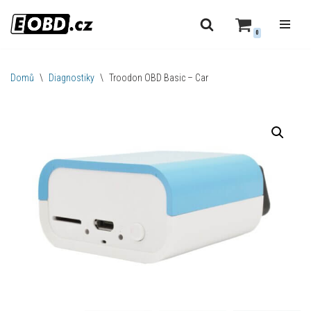
0
Přeskočit
na
obsah
Domů
\
Diagnostiky
\
Troodon OBD Basic – Car