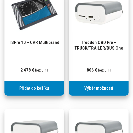
TSPro 10 – CAR Multibrand
Troodon OBD Pro –
TRUCK/TRAILER/BUS One
2 478
€
806
€
bez DPH
bez DPH
Přidat do košíku
Výběr možností