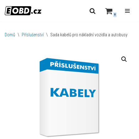
0
Přeskočit
na
obsah
Domů
\
Příslušenství
\
Sada kabelů pro nákladní vozidla a autobusy