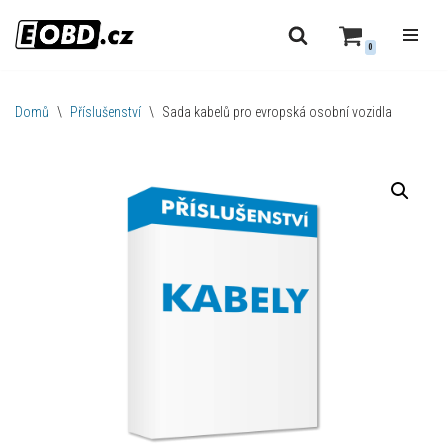
0
Přeskočit
na
obsah
Domů
\
Příslušenství
\
Sada kabelů pro evropská osobní vozidla