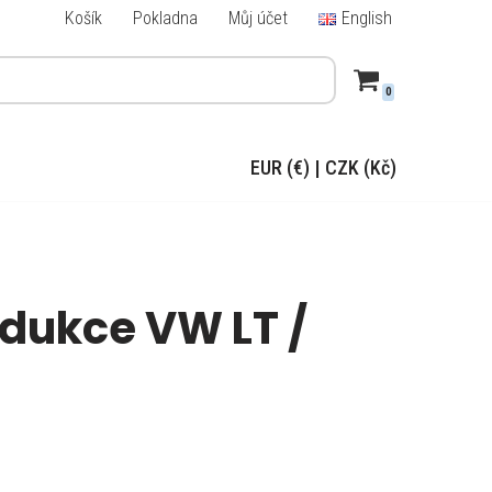
Košík
Pokladna
Můj účet
English
0
EUR (€)
|
CZK (Kč)
dukce VW LT /