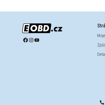
Str
Moje
Způs
Detai