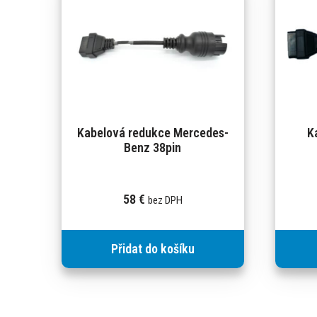
Kabelová redukce Mercedes-
K
Benz 38pin
58
€
bez DPH
Přidat do košíku