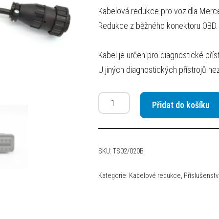
Kabelová redukce pro vozidla Merc
Redukce z běžného konektoru OBD.
Kabel je určen pro diagnostické pří
U jiných diagnostických přístrojů 
Přidat do košíku
SKU:
TS02/020B
Kategorie:
Kabelové redukce
,
Příslušenstv