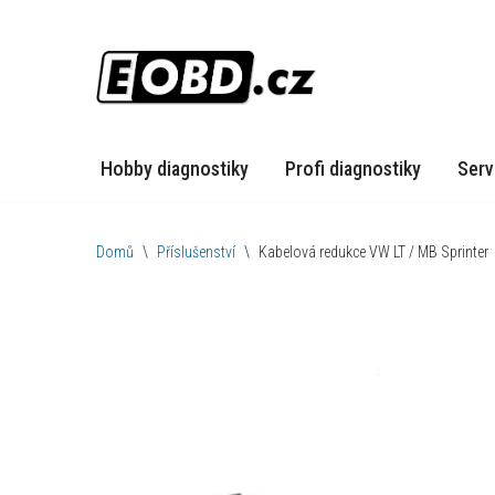
Přeskočit
na
obsah
Hobby diagnostiky
Profi diagnostiky
Serv
Domů
\
Příslušenství
\
Kabelová redukce VW LT / MB Sprinter