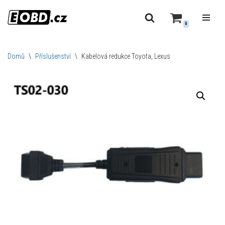
0
Přeskočit
na
obsah
Domů
\
Příslušenství
\
Kabelová redukce Toyota, Lexus