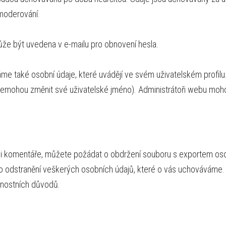
 moderování.
že být uvedena v e-mailu pro obnovení hesla.
dáme také osobní údaje, které uvádějí ve svém uživatelském profilu
nemohou změnit své uživatelské jméno). Administrátoři webu mohou
li komentáře, můžete požádat o obdržení souboru s exportem oso
 o odstranění veškerých osobních údajů, které o vás uchováváme.
čnostních důvodů.