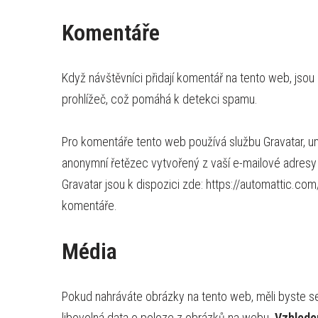
Komentáře
Když návštěvníci přidají komentář na tento web, jso
prohlížeč, což pomáhá k detekci spamu.
Pro komentáře tento web používá službu Gravatar, u
anonymní řetězec vytvořený z vaší e-mailové adresy (
Gravatar jsou k dispozici zde: https://automattic.co
komentáře.
Média
Pokud nahráváte obrázky na tento web, měli byste s
libovolná data o poloze z obrázků na webu.
Vzhlede