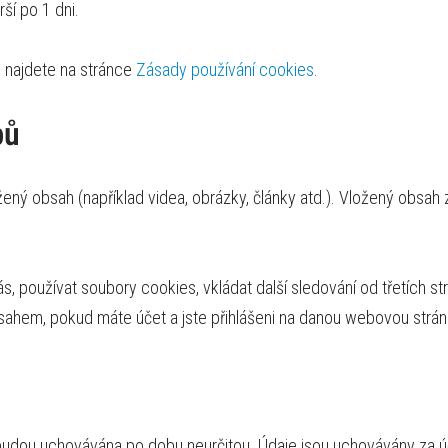
rší po 1 dni.
 najdete na stránce
Zásady používání cookies
.
bů
ený obsah (například videa, obrázky, články atd.). Vložený obsah
používat soubory cookies, vkládat další sledování od třetích stra
ahem, pokud máte účet a jste přihlášeni na danou webovou strán
budou uchovávána po dobu neurčitou. Údaje jsou uchovávány za 