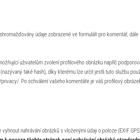
u shromažďovány údaje zobrazené ve formuláři pro komentář, dále I
možňující uživatelům zvolení profilového obrázku napříč podporo
nazývaný také hash), díky kterému lze určit jestli tuto službu po
m/privacy/. Po schválení vašeho komentáře je váš profilový obráze
e vyhnout nahrávání obrázků s vloženými údaji o poloze (EXIF GPS
m k povaze těchto stránek není nahrávání obrázků standard