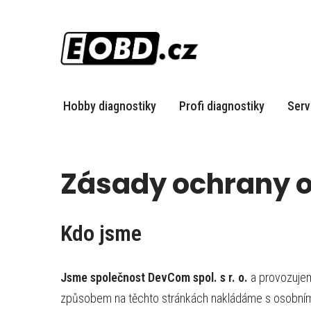
Přeskočit
na
obsah
Hobby diagnostiky
Profi diagnostiky
Serv
Zásady ochrany 
Kdo jsme
Jsme společnost DevCom spol. s r. o.
a provozuje
způsobem na těchto stránkách nakládáme s osobními 