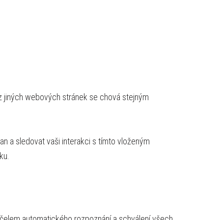
 z jiných webových stránek se chová stejným
n a sledovat vaši interakci s tímto vloženým
ku.
účelem automatického rozpoznání a schválení všech