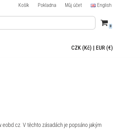
Košík
Pokladna
Můj účet
English
0
CZK (Kč)
|
EUR (€)
w.eobd.cz. V těchto zásadách je popsáno jakým